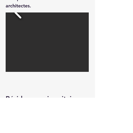
architectes.
Résidence universitaire
Flora Tristan
Réalisation de plusieurs fresques
dans le cadre de la réhabilitation de